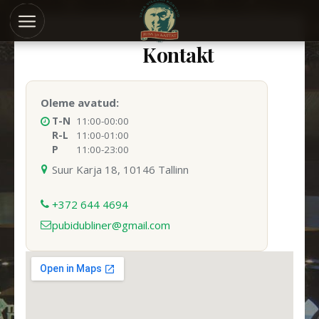
Kontakt
Oleme avatud:
T-N
11:00-00:00
R-L
11:00-01:00
P
11:00-23:00
Suur Karja 18, 10146 Tallinn
+372 644 4694
pubidubliner@gmail.com