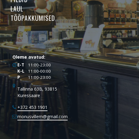
LAUL
TÖÖPAKKUMISED
Oleme avatud:
E-T
11:00-23:00
K-L
11:00-00:00
P
11:00-23:00
Tallinna 63B, 93815
Kuressaare
+372 453 1901
monusvillem@gmail.com